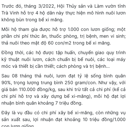
Trước đó, tháng 3/2022, Hội Thủy sản và Làm vườn tỉnh
Trà Vinh hỗ trợ 4 hộ dân này thực hiện mô hình nuôi lươn
không bùn trong bể xi măng.
Mỗi hộ tham gia được hỗ trợ 1.000 con lươn giống; một
phần chi phí thức ăn, thuốc phòng, trị bệnh, men vi sinh;
thả nuôi theo mật độ 60 con/m2 trong bể xi măng.
Đồng thời, các hộ được tập huấn, chuyển giao quy trình
kỹ thuật nuôi lươn, cách chuẩn bị bể nuôi, các loại máy
móc và thiết bị cần thiết; cách phòng và trị bệnh…
Sau 08 tháng thả nuôi, lươn đạt tỷ lệ sống bình quân
90%, trọng lượng trung bình 250 gram/con. Như vậy, với
giá bán 110.000 đồng/kg, sau khi trừ tất cả chi phí (kể cả
chi phí hỗ trợ và xây dựng bể xi-măng), mỗi hộ đạt lợi
nhuận bình quân khoảng 7 triệu đồng.
Đây là vụ đầu có chi phí xây bể xi-măng, còn những vụ
sản xuất sau, lợi nhuận đạt khoảng 10 triệu đồng/1.000
con lươn giống.