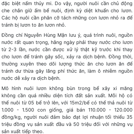
đặc biệt nấm thủy mi. Do vậy, người nuôi cần chủ động
che chắn giữ ấm bể nuôi, định kỳ diệt khuẩn cho lươn.
Các hộ nuôi cần phân cỡ tách những con lươn nhỏ ra để
tránh bị lươn to ăn lươn nhỏ.
Đồng chí Nguyễn Hùng Mận lưu ý, quá trình nuôi, nguồn
nước rất quan trọng, hằng ngày phải thay nước cho lươn
từ 2-3 lần, nước cần được xử lý thật kỹ trước khi thay
cho lươn để tránh gây sốc, xảy ra dịch bệnh. Đồng thời,
thường xuyên theo dõi lượng thức ăn cho lươn ăn để
tránh dư thừa gây lãng phí thức ăn, làm ô nhiễm nguồn
nước dễ xảy ra dịch bệnh.
Mô hình nuôi lươn không bùn trong bể xây xi măng
không cần quá nhiều diện tích đất sản xuất. Mỗi hộ có
thể nuôi từ 05 bể trở lên, với 15m2/bể có thể thả nuôi từ
1.000 - 1.500 con giống, giá bán 110.000 - 120.000
đồng/kg, người nuôi đảm bảo đạt lợi nhuận tối thiểu 35
triệu đồng vụ sản xuất đầu và 50 triệu đối với những vụ
sản xuất tiếp theo.