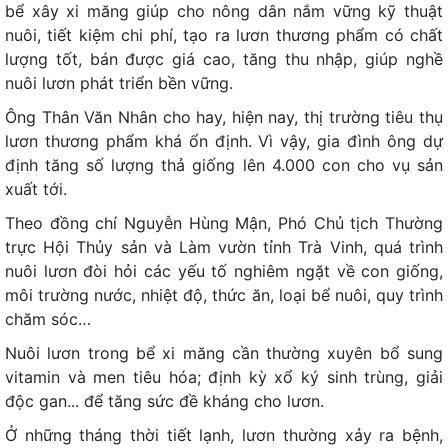
bể xây xi măng giúp cho nông dân nắm vững kỹ thuật
nuôi, tiết kiệm chi phí, tạo ra lươn thương phẩm có chất
lượng tốt, bán được giá cao, tăng thu nhập, giúp nghề
nuôi lươn phát triển bền vững.
Ông Thân Văn Nhân cho hay, hiện nay, thị trường tiêu thụ
lươn thương phẩm khá ổn định. Vì vậy, gia đình ông dự
định tăng số lượng thả giống lên 4.000 con cho vụ sản
xuất tới.
Theo đồng chí Nguyễn Hùng Mận, Phó Chủ tịch Thường
trực Hội Thủy sản và Làm vườn tỉnh Trà Vinh, quá trình
nuôi lươn đòi hỏi các yếu tố nghiêm ngặt về con giống,
môi trường nước, nhiệt độ, thức ăn, loại bể nuôi, quy trình
chăm sóc…
Nuôi lươn trong bể xi măng cần thường xuyên bổ sung
vitamin và men tiêu hóa; định kỳ xổ ký sinh trùng, giải
độc gan... để tăng sức đề kháng cho lươn.
Ở những tháng thời tiết lạnh, lươn thường xảy ra bệnh,