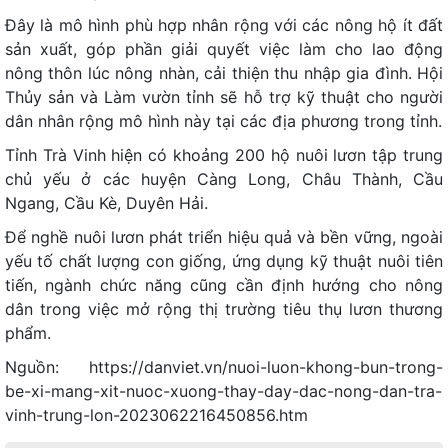
Đây là mô hình phù hợp nhân rộng với các nông hộ ít đất
sản xuất, góp phần giải quyết việc làm cho lao động
nông thôn lúc nông nhàn, cải thiện thu nhập gia đình. Hội
Thủy sản và Làm vườn tỉnh sẽ hỗ trợ kỹ thuật cho người
dân nhân rộng mô hình này tại các địa phương trong tỉnh.
Tỉnh Trà Vinh hiện có khoảng 200 hộ nuôi lươn tập trung
chủ yếu ở các huyện Càng Long, Châu Thành, Cầu
Ngang, Cầu Kè, Duyên Hải.
Để nghề nuôi lươn phát triển hiệu quả và bền vững, ngoài
yếu tố chất lượng con giống, ứng dụng kỹ thuật nuôi tiên
tiến, ngành chức năng cũng cần định hướng cho nông
dân trong việc mở rộng thị trường tiêu thụ lươn thương
phẩm.
Nguồn: https://danviet.vn/nuoi-luon-khong-bun-trong-
be-xi-mang-xit-nuoc-xuong-thay-day-dac-nong-dan-tra-
vinh-trung-lon-2023062216450856.htm