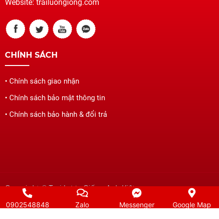
Website: trailuongiong.com
CHÍNH SÁCH
• Chính sách giao nhận
• Chính sách bảo mật thông tin
• Chính sách bảo hành & đổi trả
Copyright © Trại Lươn Giống Anh Kiệt
Đang online:
1
Hôm nay:
31
Tháng:
509
Tổng truy cập:
0902548848
Zalo
Messenger
Google Map
57798